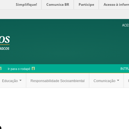
Simplifique!
Comunica BR
Participe
Acesso à info
ACE
INTR
3
Ir para o rodapé
4
Educação
Responsabilidade Socioambiental
Comunicação
e