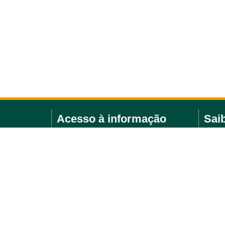
Acesso à informação
Sai
Licitações e editais
Agend
Política Ambiental
Portarias