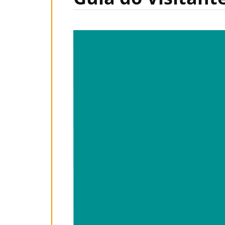
Tocador
de
vídeo