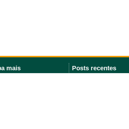
ba mais
Posts recentes
a de eventos
Fiocruz e MSD Brasil firmam a
para ampliar acesso à inovaçã
prevenção do HIV
Chamada Pública nº 142/2026 –
Fiocruz participa de encontro
Brasil e Portugal para discutir
medicamentos
Submissão de trabalhos para a