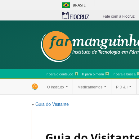
BRASIL
Fale com a Fiocruz
Ir para o conteúdo
1
Ir para o menu
2
Ir para a busca
O Instituto
Medicamentos
P D & I
»
Guia do Visitante
Guia do Visitant