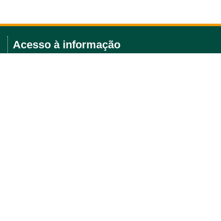
Acesso à informação
Licitações e editais
Política Ambiental
Portarias
Saiba mais
Agenda de eventos
Posts recentes
Fiocruz e MSD Brasil firmam acordo para ampliar acesso à
inovação na prevenção do HIV
Chamada Pública nº 142/2026 – Far