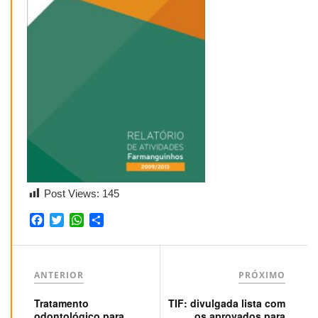
Post Views:
145
Facebook
Twitter
WhatsApp
Share
ANTERIOR
PRÓXIMO
Tratamento
TIF: divulgada lista com
odontológico para
os aprovados para