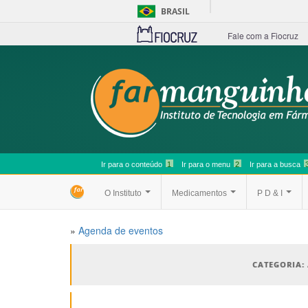
BRASIL
Fale com a Fiocruz
Ir para o conteúdo
1
Ir para o menu
2
Ir para a busca
O Instituto
Medicamentos
P D & I
»
Agenda de eventos
CATEGORIA: