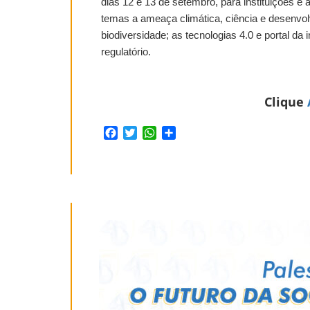
dias 12 e 13 de setembro, para instituições e 
temas a ameaça climática, ciência e desenvo
biodiversidade; as tecnologias 4.0 e portal 
regulatório.
Clique
Facebook
Twitter
WhatsApp
Share