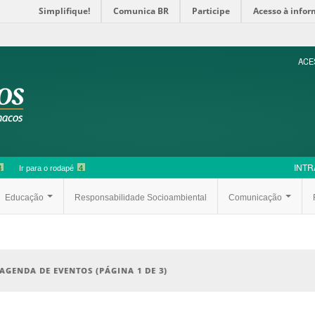
Simplifique!
Comunica BR
Participe
Acesso à info
ACE
INTR
3
Ir para o rodapé
4
Educação
Responsabilidade Socioambiental
Comunicação
 AGENDA DE EVENTOS
(PÁGINA 1 DE 3)