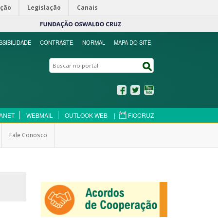
ação
Legislação
Canais
SSIBILIDADE
CONTRASTE
NORMAL
MAPA DO SITE
Buscar no portal
Buscar no portal
Facebook
Twitter
YouTube
ANET
WEBMAIL
OUTLOOK WEB
|
FIOCRUZ
Fale Conosco