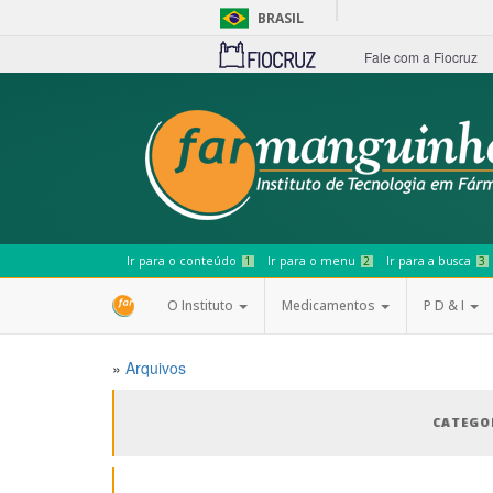
BRASIL
Fale com a Fiocruz
Ir para o conteúdo
1
Ir para o menu
2
Ir para a busca
3
O Instituto
Medicamentos
P D & I
»
Arquivos
CATEGO