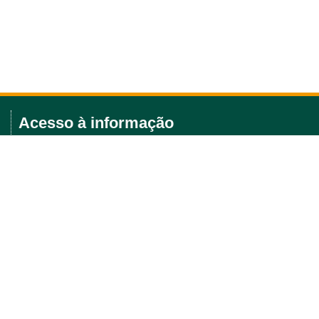
Acesso à informação
Licitações e editais
Política Ambiental
Portarias
Saiba mais
Agenda de eventos
Posts recentes
Fiocruz e MSD Brasil firmam acordo para ampliar acesso à