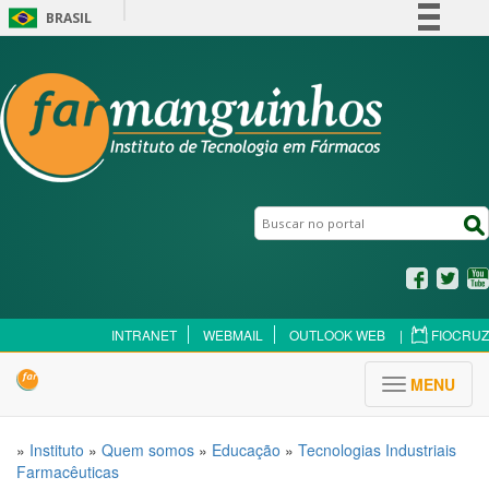
BRASIL
Simplifique!
Comunica BR
Participe
Acesso à informação
Legislação
Canais
Buscar no portal
Buscar no portal
Facebook
Twitt
INTRANET
WEBMAIL
OUTLOOK WEB
|
FIOCRUZ
Toggle navigati
MENU
»
Instituto
»
Quem somos
»
Educação
»
Tecnologias Industriais
Farmacêuticas