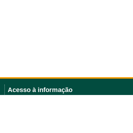
Acesso à informação
Licitações e editais
Política Ambiental
Portarias