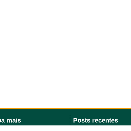
ba mais
Posts recentes
a de eventos
Fiocruz e MSD Brasil firmam a