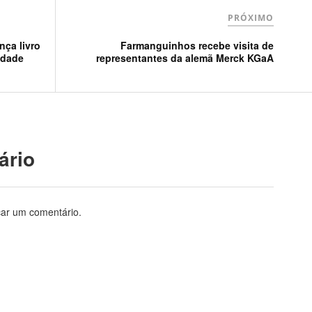
PRÓXIMO
ça livro
Farmanguinhos recebe visita de
idade
representantes da alemã Merck KGaA
ário
car um comentário.