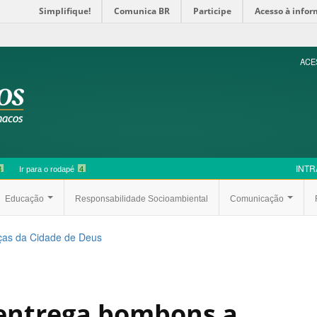
Simplifique!
Comunica BR
Participe
Acesso à info
ACE
INTR
3
Ir para o rodapé
4
Educação
Responsabilidade Socioambiental
Comunicação
ças da Cidade de Deus
entrega bombons a