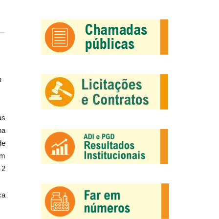
a
as
ha
de
am
 2
ca