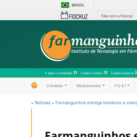
BRASIL
Fale com a Fiocruz
Ir para o conteúdo
1
Ir para o menu
2
Ir para a busca
O Instituto
Medicamentos
P D & I
»
Notícias
»
Farmanguinhos entrega bombons a crian
Farmanguinhos 