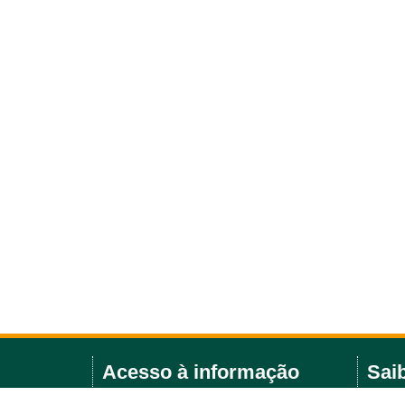
Acesso à informação
Sai
Licitações e editais
Agend